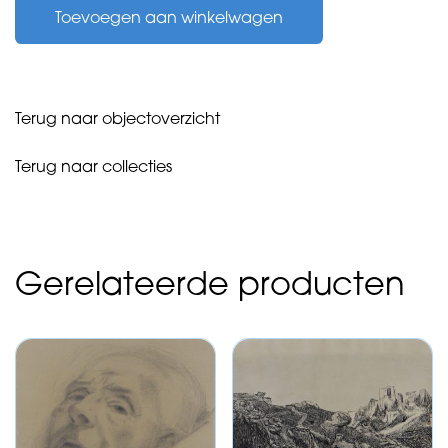
Toevoegen aan winkelwagen
-
zonder
titel
-
1977
Terug naar objectoverzicht
aantal
Terug naar collecties
Gerelateerde producten