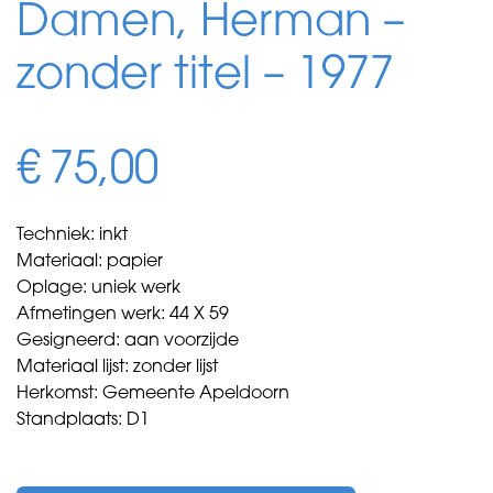
Damen, Herman –
zonder titel – 1977
€
75,00
Techniek: inkt
Materiaal: papier
Oplage: uniek werk
Afmetingen werk: 44 X 59
Gesigneerd: aan voorzijde
Materiaal lijst: zonder lijst
Herkomst: Gemeente Apeldoorn
Standplaats: D1
Damen,
Herman