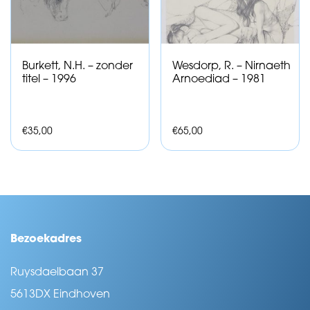
Burkett, N.H. – zonder
Wesdorp, R. – Nirnaeth
titel – 1996
Arnoediad – 1981
€
35,00
€
65,00
Bezoekadres
Ruysdaelbaan 37
5613DX Eindhoven