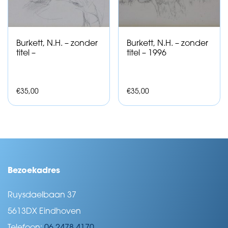
Burkett, N.H. – zonder
Burkett, N.H. – zonder
titel –
titel – 1996
€
35,00
€
35,00
Bezoekadres
Ruysdaelbaan 37
5613DX Eindhoven
Telefoon:
06 2478 4170