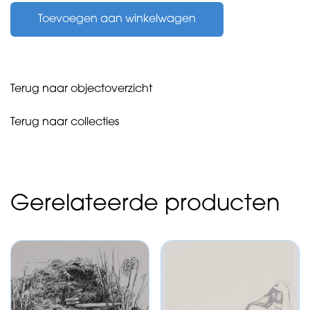
Tom
Toevoegen aan winkelwagen
-
zonder
titel
-
aantal
Terug naar objectoverzicht
Terug naar collecties
Gerelateerde producten