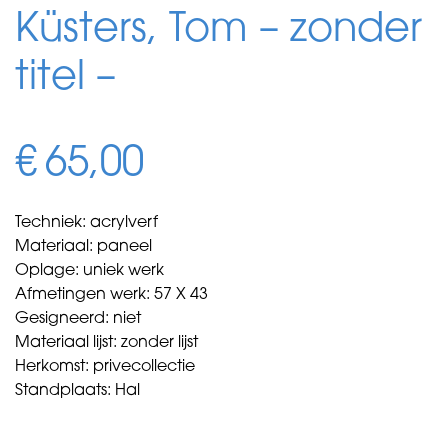
Küsters, Tom – zonder
titel –
€
65,00
Techniek: acrylverf
Materiaal: paneel
Oplage: uniek werk
Afmetingen werk: 57 X 43
Gesigneerd: niet
Materiaal lijst: zonder lijst
Herkomst: privecollectie
Standplaats: Hal
Küsters,