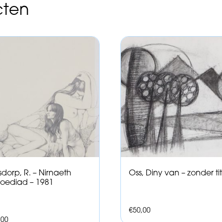
cten
dorp, R. – Nirnaeth
Oss, Diny van – zonder tit
oediad – 1981
€
50,00
,00