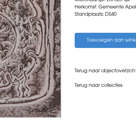
Materiaal lijst: zonder lijst
Herkomst: Gemeente Ape
Standplaats: DS40
Westerop,
F.R.
Toevoegen aan win
-
zonder
titel
-
aantal
Terug naar objectoverzich
Terug naar collecties