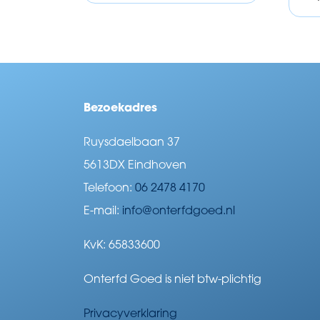
Bezoekadres
Ruysdaelbaan 37
5613DX Eindhoven
Telefoon:
06 2478 4170
E-mail:
info@onterfdgoed.nl
KvK: 65833600
Onterfd Goed is niet btw-plichtig
Privacyverklaring