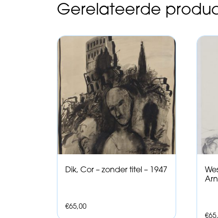
Gerelateerde produ
Dik, Cor – zonder titel – 1947
Wes
Arn
€
65,00
€
65