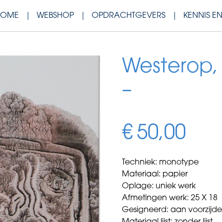
HOME
WEBSHOP
OPDRACHTGEVERS
KENNIS E
Westerop, F
–
€
50,00
Techniek: monotype
Materiaal: papier
Oplage: uniek werk
Afmetingen werk: 25 X 18
Gesigneerd: aan voorzijd