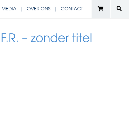
N MEDIA
OVER ONS
CONTACT
.R. – zonder titel
e