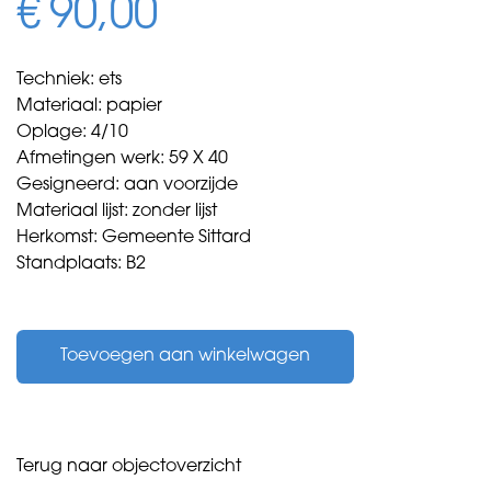
€
90,00
Techniek: ets
Materiaal: papier
Oplage: 4/10
Afmetingen werk: 59 X 40
Gesigneerd: aan voorzijde
Materiaal lijst: zonder lijst
Herkomst: Gemeente Sittard
Standplaats: B2
Becke,
Doris
Toevoegen aan winkelwagen
-
inkijk
-
1979
aantal
Terug naar objectoverzicht