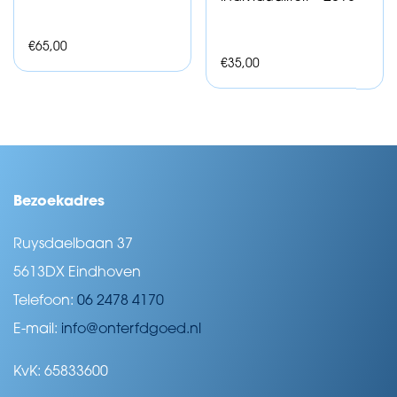
€
65,00
€
35,00
Bezoekadres
Ruysdaelbaan 37
5613DX Eindhoven
Telefoon:
06 2478 4170
E-mail:
info@onterfdgoed.nl
KvK: 65833600