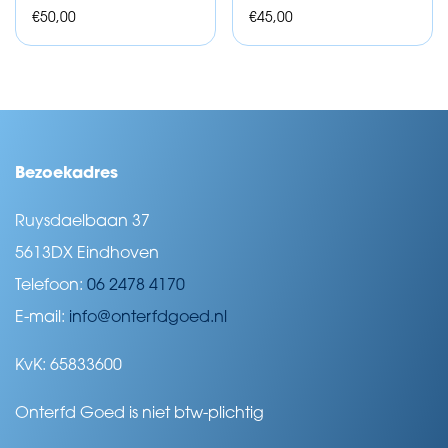
€
50,00
€
45,00
Bezoekadres
Ruysdaelbaan 37
5613DX Eindhoven
Telefoon:
06 2478 4170
E-mail:
info@onterfdgoed.nl
KvK: 65833600
Onterfd Goed is niet btw-plichtig