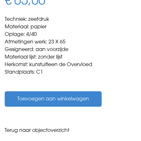
€
65,00
Techniek: zeefdruk
Materiaal: papier
Oplage: 4/40
Afmetingen werk: 23 X 65
Gesigneerd: aan voorzijde
Materiaal lijst: zonder lijst
Herkomst: kunstuitleen de Overvloed
Standplaats: C1
Chan,
Dominique
Toevoegen aan winkelwagen
-
budda
news
-
1999
Terug naar objectoverzicht
aantal