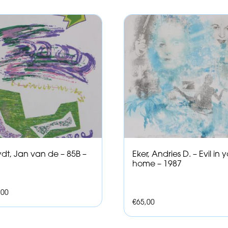
dt, Jan van de – 85B –
Eker, Andries D. – Evil in 
home – 1987
,00
€
65,00