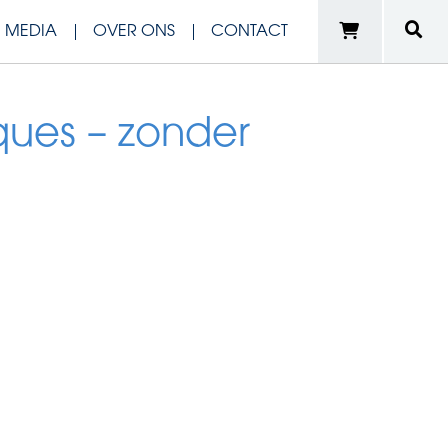
N MEDIA
OVER ONS
CONTACT
ques – zonder
e