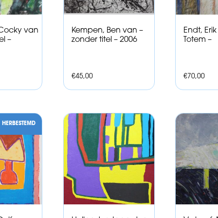
 Cocky van
Kempen, Ben van –
Endt, Eri
el –
zonder titel – 2006
Totem –
€
45,00
€
70,00
HERBESTEMD