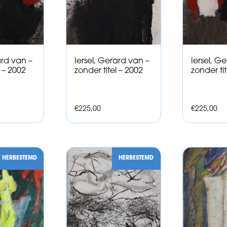
ard van –
Iersel, Gerard van –
Iersel, G
l – 2002
zonder titel – 2002
zonder tit
€
225,00
€
225,00
HERBESTEMD
HERBESTEMD