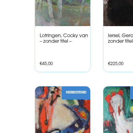
Lotringen, Cocky van
Iersel, Ger
– zonder titel –
zonder tite
€
45,00
€
225,00
HERBESTEMD