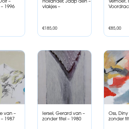
Dolf –
Hollander, Jaap den –
Verhoef, 
l – 1996
vlakjes –
Voordrach
€
185,00
€
85,00
re van –
Iersel, Gerard van –
Oss, Diny
l – 1987
zonder titel – 1980
zonder tit