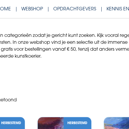
HOME
WEBSHOP
OPDRACHTGEVERS
KENNIS E
tegorieën zodat je gericht kunt zoeken. Kijk vooral regel
en. In onze webshop vind je een selectie uit de immense coll
ratis voor bestellingen vanaf € 50, tenzij dat anders verm
seerde kunstkoerier.
Gesorteerd
 getoond
op
nieuwste
HERBESTEMD
HERBESTEMD