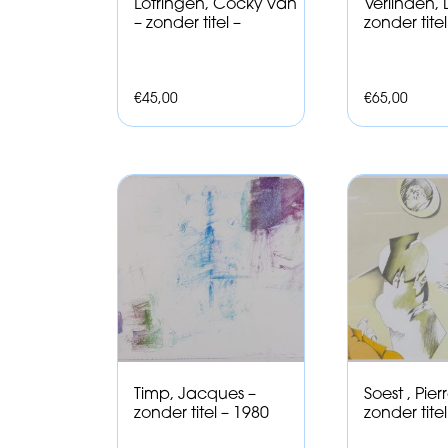
Lotringen, Cocky van
Verlinden, 
– zonder titel –
zonder tite
€
45,00
€
65,00
Timp, Jacques –
Soest , Pier
zonder titel – 1980
zonder tite