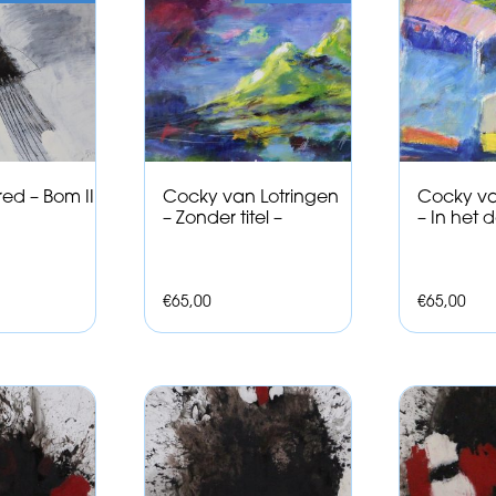
red – Bom II
Cocky van Lotringen
Cocky va
– Zonder titel –
– In het d
€
65,00
€
65,00