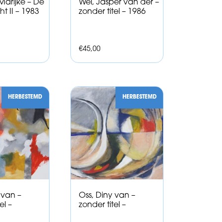
Marijke – De
Wel, Jasper van der –
t II – 1983
zonder titel – 1986
€
45,00
HERBESTEMD
HERBESTEMD
 van –
Oss, Diny van –
el –
zonder titel –