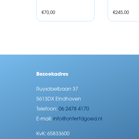
€
70,00
€
245,00
Bezoekadres
Ruysdaelbaan 37
5613DX Eindhoven
Telefoon:
06 2478 4170
E-mail:
info@onterfdgoed.nl
KvK: 65833600