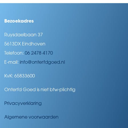
Bezoekadres
Ruysdaelbaan 37
5613DX Eindhoven
Telefoon:
06 2478 4170
E-mail:
info@onterfdgoed.nl
KvK: 65833600
Onterfd Goed is niet btw-plichtig
Privacyverklaring
Algemene voorwaarden