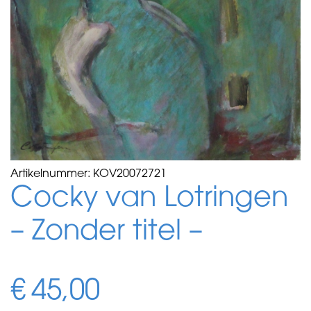
Artikelnummer:
KOV20072721
Cocky van Lotringen
– Zonder titel –
€
45,00