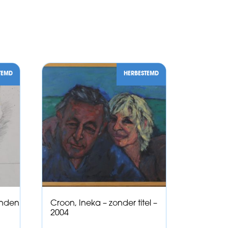
TEMD
HERBESTEMD
onden
Croon, Ineka – zonder titel –
2004