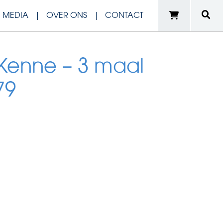
N MEDIA
OVER ONS
CONTACT
 Kenne – 3 maal
79
e