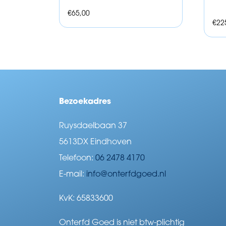
€
65,00
€
22
Bezoekadres
Ruysdaelbaan 37
5613DX Eindhoven
Telefoon:
06 2478 4170
E-mail:
info@onterfdgoed.nl
KvK: 65833600
Onterfd Goed is niet btw-plichtig