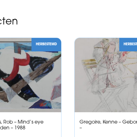
cten
HERBESTEMD
HERBES
s, Rob – Mind’s eye
Gregoire, Kenne – Geb
den – 1988
–