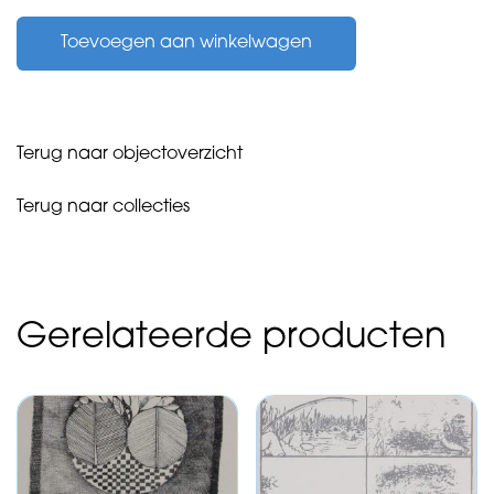
Tom
Toevoegen aan winkelwagen
-
zonder
titel
-
aantal
Terug naar objectoverzicht
Terug naar collecties
Gerelateerde producten