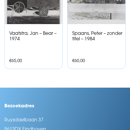
Vaatstra, Jan – Bear –
Spaans, Peter – zonder
1974
titel – 1984
€
65,00
€
60,00
Bezoekadres
Ruysdaelbaan 37
5613DX Eindhoven