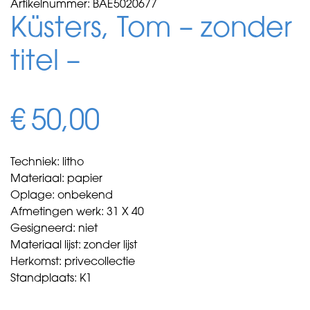
Artikelnummer:
BAE5020677
Küsters, Tom – zonder
titel –
€
50,00
Techniek: litho
Materiaal: papier
Oplage: onbekend
Afmetingen werk: 31 X 40
Gesigneerd: niet
Materiaal lijst: zonder lijst
Herkomst: privecollectie
Standplaats: K1
Küsters,