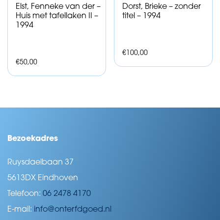
Elst, Fenneke van der –
Dorst, Brieke – zonder
Huis met tafellaken II –
titel – 1994
1994
€
100,00
€
50,00
Bezoekadres
Ruysdaelbaan 37
5613DX Eindhoven
Telefoon:
06 2478 4170
E-mail:
info@onterfdgoed.nl