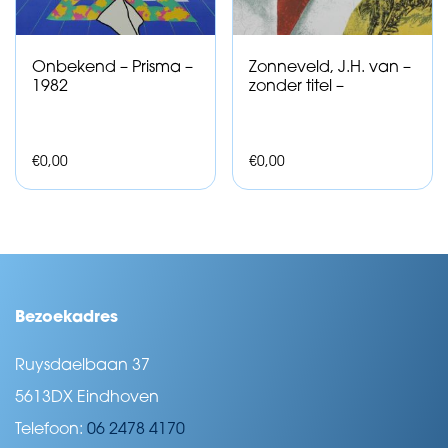
Onbekend – Prisma –
Zonneveld, J.H. van –
1982
zonder titel –
€
0,00
€
0,00
Bezoekadres
Ruysdaelbaan 37
5613DX Eindhoven
Telefoon:
06 2478 4170