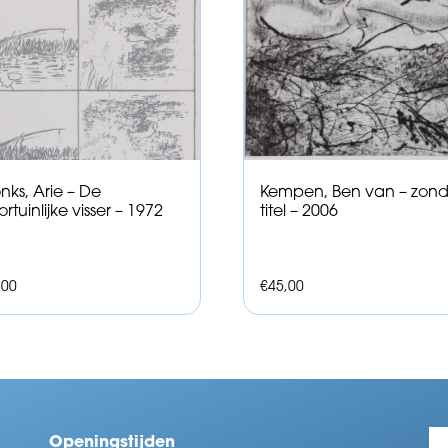
onks, Arie – De
Kempen, Ben van – zond
ortuinlijke visser – 1972
titel – 2006
,00
€
45,00
Openingstijden