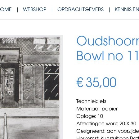
HOME
WEBSHOP
OPDRACHTGEVERS
KENNIS E
Oudshoorn,
Bowl no 11
€
35,00
Techniek: ets
Materiaal: papier
Oplage: 10
Afmetingen werk: 20 X 30
Gesigneerd: aan voorzijd