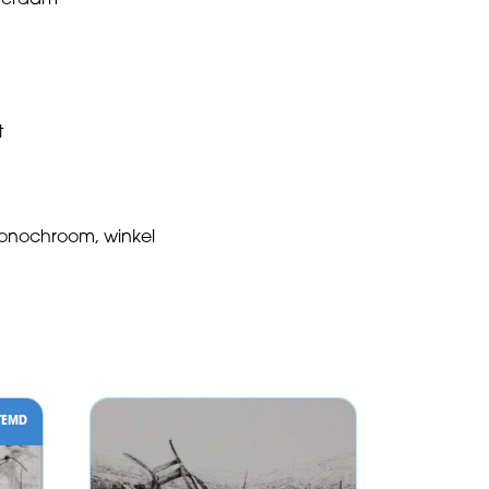
tterdam
t
onochroom
,
winkel
TEMD