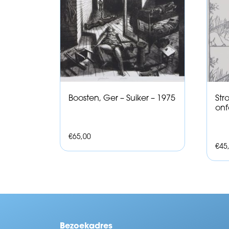
Boosten, Ger – Suiker – 1975
Str
onf
€
65,00
€
45
Bezoekadres