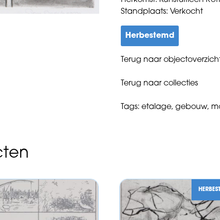
Herkomst: Kunstuitleen Ro
Standplaats: Verkocht
Herbestemd
Terug naar objectoverzich
Terug naar collecties
Tags:
etalage
,
gebouw
,
m
cten
HERBES