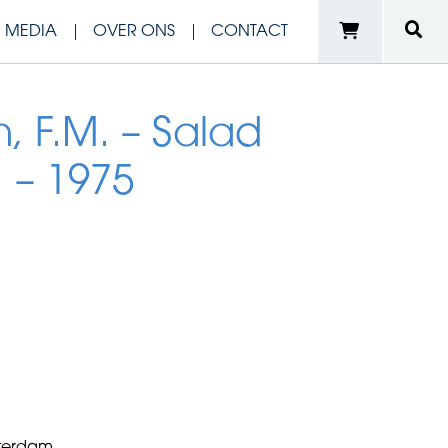
N MEDIA
OVER ONS
CONTACT
 F.M. – Salad
 – 1975
e