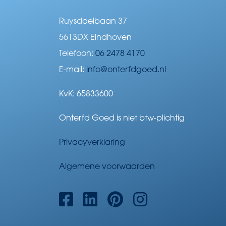
Ruysdaelbaan 37
5613DX Eindhoven
Telefoon:
06 2478 4170
E-mail:
info@onterfdgoed.nl
KvK: 65833600
Onterfd Goed is niet btw-plichtig
Privacyverklaring
Algemene voorwaarden