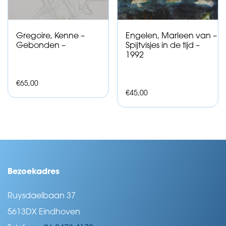
Gregoire, Kenne –
Engelen, Marleen van –
Gebonden –
Spijtvisjes in de tijd –
1992
€
65,00
€
45,00
Bezoekadres
Ruysdaelbaan 37
5613DX Eindhoven