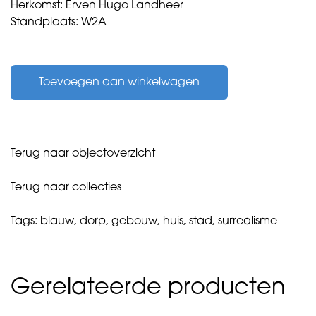
Herkomst: Erven Hugo Landheer
Standplaats: W2A
Landheer,
Hugo
Toevoegen aan winkelwagen
-
zonder
titel
-
1987
Terug naar objectoverzicht
aantal
Terug naar collecties
Tags:
blauw
,
dorp
,
gebouw
,
huis
,
stad
,
surrealisme
Gerelateerde producten