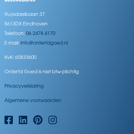
Bezoekadres
Ruysdaelbaan 37
5613DX Eindhoven
Telefoon:
06 2478 4170
E-mail:
info@onterfdgoed.nl
KvK: 65833600
Onterfd Goed is niet btw-plichtig
Privacyverklaring
Algemene voorwaarden