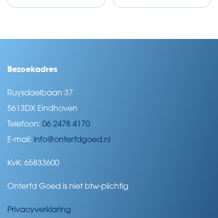
Bezoekadres
Ruysdaelbaan 37
5613DX Eindhoven
Telefoon:
06 2478 4170
E-mail:
info@onterfdgoed.nl
KvK: 65833600
Onterfd Goed is niet btw-plichtig
Privacyverklaring