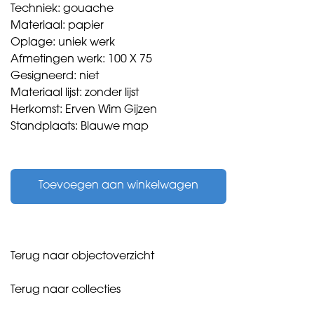
Techniek: gouache
Materiaal: papier
Oplage: uniek werk
Afmetingen werk: 100 X 75
Gesigneerd: niet
Materiaal lijst: zonder lijst
Herkomst: Erven Wim Gijzen
Standplaats: Blauwe map
Gijzen,
Wim
Toevoegen aan winkelwagen
-
zonder
titel
-
aantal
Terug naar objectoverzicht
Terug naar collecties