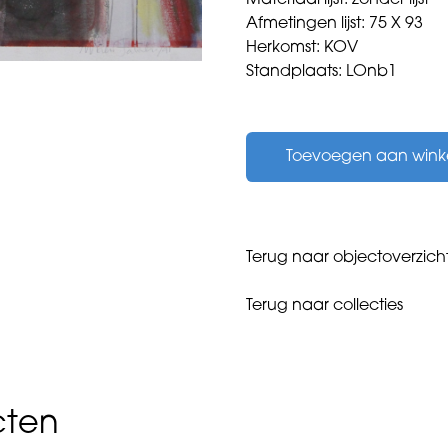
Materiaal lijst: zonder lijst
Afmetingen lijst: 75 X 93
Herkomst: KOV
Standplaats: LOnb1
Onbekend
-
Toevoegen aan win
Zonder
titel
-
1991
aantal
Terug naar objectoverzich
Terug naar collecties
cten