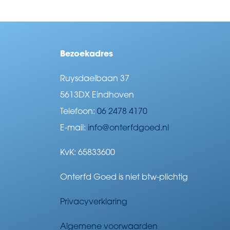
Bezoekadres
Ruysdaelbaan 37
5613DX Eindhoven
Telefoon:
06 2478 4170
E-mail:
info@onterfdgoed.nl
KvK: 65833600
Onterfd Goed is niet btw-plichtig
Privacyverklaring
Algemene voorwaarden