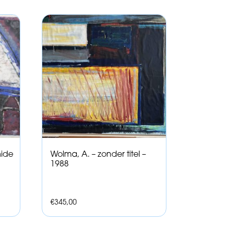
mide
Wolma, A. – zonder titel –
1988
€
345,00