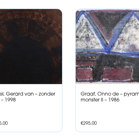
sel, Gerard van – zonder
Graaf, Onno de – pyra
l – 1998
monster II – 1986
5,00
€
295,00