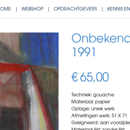
HOME
WEBSHOP
OPDRACHTGEVERS
KENNIS E
Onbekend –
1991
€
65,00
Techniek: gouache
Materiaal: papier
Oplage: uniek werk
Afmetingen werk: 51 X 71
Gesigneerd: aan voorzijd