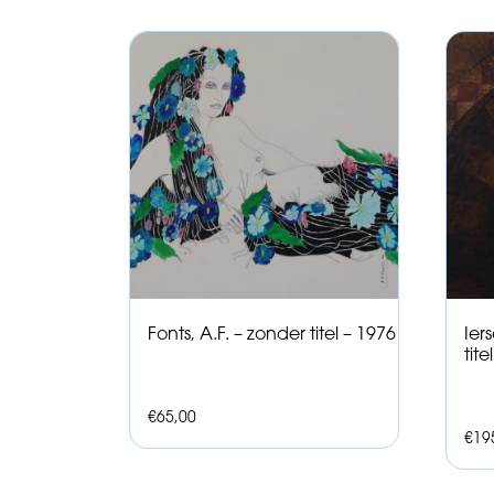
Fonts, A.F. – zonder titel – 1976
Ier
tite
€
65,00
€
19