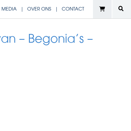
N MEDIA
OVER ONS
CONTACT
van – Begonia’s –
e