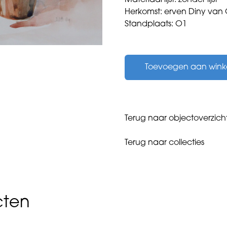
Materiaal lijst: zonder lijst
Herkomst: erven Diny van 
Standplaats: O1
Oss,
Diny
Toevoegen aan win
van
-
Begonia's
-
1989
Terug naar objectoverzich
aantal
Terug naar collecties
cten