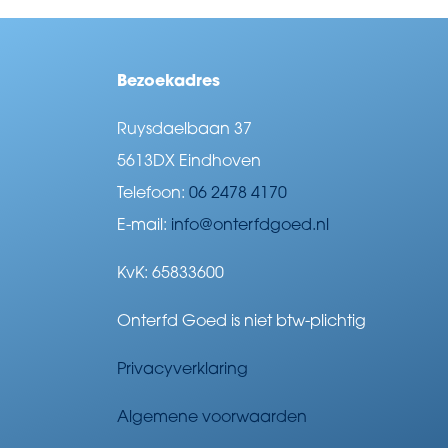
Bezoekadres
Ruysdaelbaan 37
5613DX Eindhoven
Telefoon:
06 2478 4170
E-mail:
info@onterfdgoed.nl
KvK: 65833600
Onterfd Goed is niet btw-plichtig
Privacyverklaring
Algemene voorwaarden