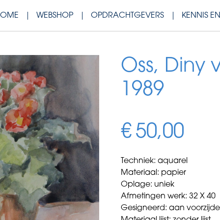
HOME
WEBSHOP
OPDRACHTGEVERS
KENNIS E
Oss, Diny 
1989
€
50,00
Techniek: aquarel
Materiaal: papier
Oplage: uniek
Afmetingen werk: 32 X 40
Gesigneerd: aan voorzijd