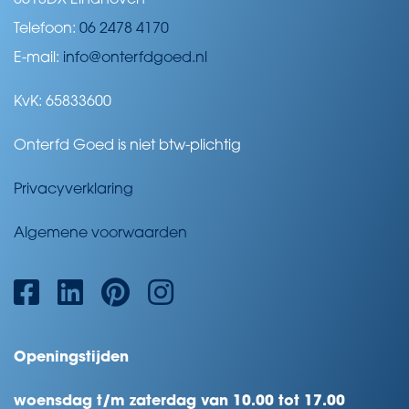
5613DX Eindhoven
Telefoon:
06 2478 4170
E-mail:
info@onterfdgoed.nl
KvK: 65833600
Onterfd Goed is niet btw-plichtig
Privacyverklaring
Algemene voorwaarden
Openingstijden
woensdag t/m zaterdag van 10.00 tot 17.00