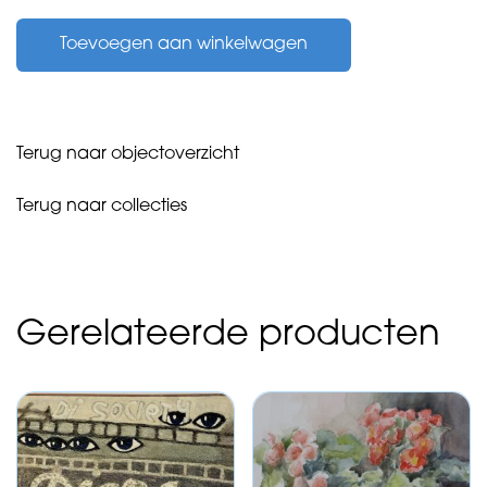
Diny
Toevoegen aan winkelwagen
van
-
zonder
titel
-
Terug naar objectoverzicht
1991
aantal
Terug naar collecties
Gerelateerde producten