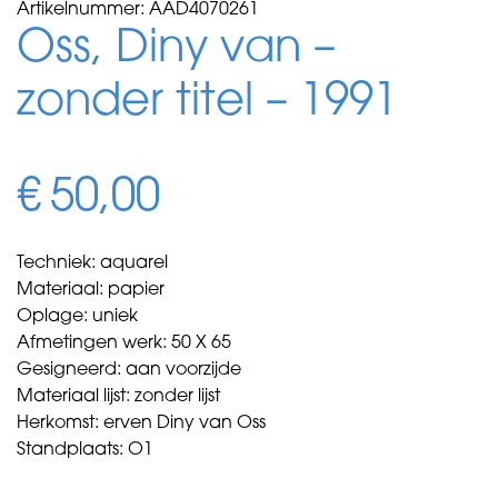
Artikelnummer:
AAD4070261
Oss, Diny van –
zonder titel – 1991
€
50,00
Techniek: aquarel
Materiaal: papier
Oplage: uniek
Afmetingen werk: 50 X 65
Gesigneerd: aan voorzijde
Materiaal lijst: zonder lijst
Herkomst: erven Diny van Oss
Standplaats: O1
Oss,