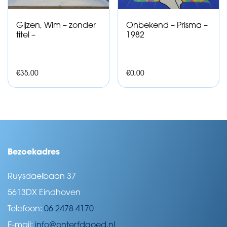
Gijzen, Wim – zonder
Onbekend – Prisma –
titel –
1982
€
35,00
€
0,00
Bezoekadres
Ruysdaelbaan 37
5613DX Eindhoven
Telefoon:
06 2478 4170
E-mail:
info@onterfdgoed.nl